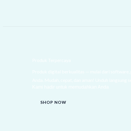
Produk Terpercaya
Produk digital berkualitas — mulai dari software,
Anda. Mudah, cepat, dan aman! Unduh langsung s
Kami hadir untuk memudahkan Anda
SHOP NOW