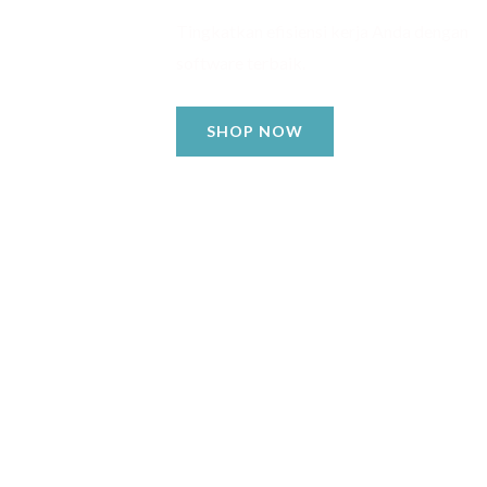
Tingkatkan efisiensi kerja Anda dengan
software terbaik.
SHOP NOW