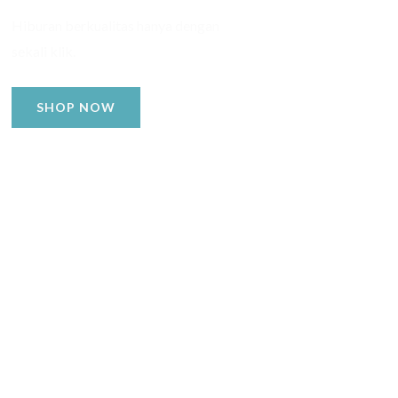
Hiburan berkualitas hanya dengan
sekali klik.
SHOP NOW