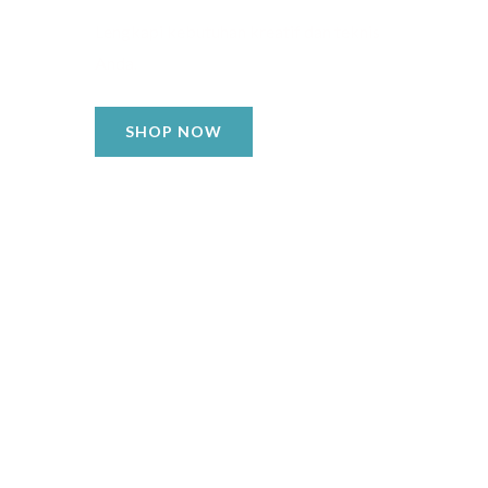
Lengkapi kebutuhan kreatif dan teknis
Anda.
SHOP NOW