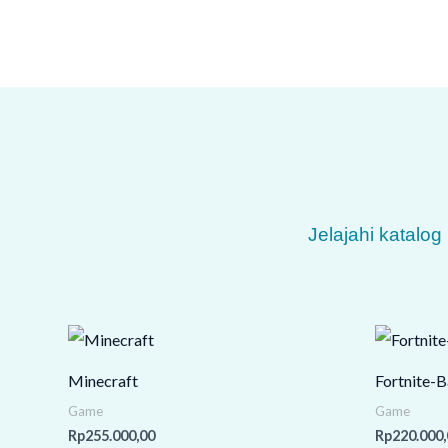
Jelajahi katalo
Minecraft
Fortnite-B
Game
Game
Rp
255.000,00
Rp
220.000,